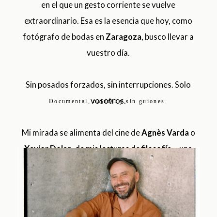
en el que un gesto corriente se vuelve
extraordinario. Esa es la esencia que hoy, como
fotógrafo de bodas en
Zaragoza
, busco llevar a
vuestro día.
Sin posados forzados, sin interrupciones. Solo
vosotros.
Documental, natural y sin guiones.
Mi mirada se alimenta del cine de
Agnès Varda
o
Xavier Dolan
, de mis lecturas de
filosofía
—una
carrera que estudio por pura pasión— y de los
versos de
Anne Carson
y
María Zambrano
. Se
inspira en la calma de las pozas del Pirineo, en los
paseos con mi perra Lola y en la música de
The