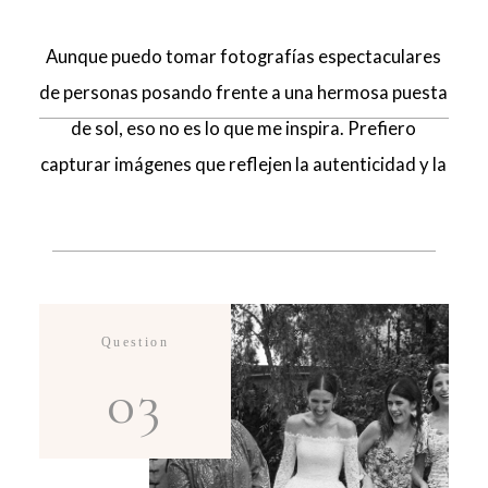
Aunque puedo tomar fotografías espectaculares
de personas posando frente a una hermosa puesta
de sol, eso no es lo que me inspira. Prefiero
capturar imágenes que reflejen la autenticidad y la
emoción del momento. Si lo que buscas es un
fotógrafo que se limite a tomar fotos típicas y
posadas de apariencia perfecta, es posible que no
sea la mejor opción para ti. Pero si buscas alguien
que pueda capturar los momentos reales y
Question
emocionantes, entonces podemos trabajar juntos
03
para crear recuerdos duraderos.