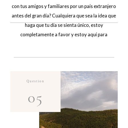
con tus amigos y familiares por un país extranjero
antes del gran día? Cualquiera que sea la idea que
haga que tu día se sienta único, estoy
completamente a favor y estoy aquí para
ayudarte en cada paso del camino. Sea lo que sea
lo que quieras documentar, vale la pena capturarlo
de una manera que traiga de vuelta todas las
emociones para las generaciones venideras.
Quiero que puedas mirar estas fotos durante
Question
mucho tiempo. Quiero que sean fotografías
05
significativas para ti. Quiero que hablen de ti
verdaderamente. Porque de eso se trata
realmente todo esto.